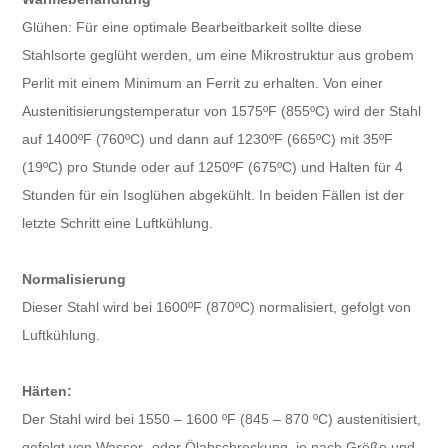
Glühen: Für eine optimale Bearbeitbarkeit sollte diese
Stahlsorte geglüht werden, um eine Mikrostruktur aus grobem
Perlit mit einem Minimum an Ferrit zu erhalten. Von einer
Austenitisierungstemperatur von 1575ºF (855ºC) wird der Stahl
auf 1400ºF (760ºC) und dann auf 1230ºF (665ºC) mit 35ºF
(19ºC) pro Stunde oder auf 1250ºF (675ºC) und Halten für 4
Stunden für ein Isoglühen abgekühlt. In beiden Fällen ist der
letzte Schritt eine Luftkühlung.
Normalisierung
Dieser Stahl wird bei 1600ºF (870ºC) normalisiert, gefolgt von
Luftkühlung.
Härten:
Der Stahl wird bei 1550 – 1600 ºF (845 – 870 ºC) austenitisiert,
gefolgt von Wasser- oder Ölabschreckung, je nach Größe und