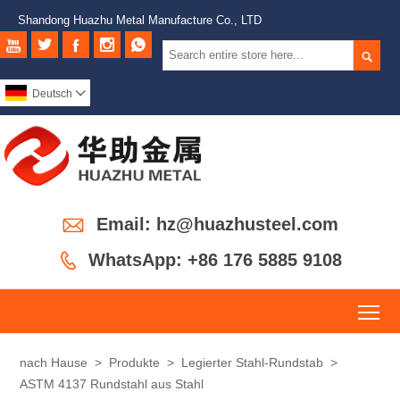
Shandong Huazhu Metal Manufacture Co., LTD






Deutsch


Email: hz@huazhusteel.com

WhatsApp: +86 176 5885 9108
To
nach Hause
>
Produkte
>
Legierter Stahl-Rundstab
>
ASTM 4137 Rundstahl aus Stahl