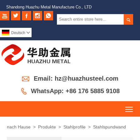
Shandong Huazhu Metal Manufacture Co., LTD






Deutsch


Email: hz@huazhusteel.com

WhatsApp: +86 176 5885 9108
To
nach Hause
>
Produkte
>
Stahlprofile
>
Stahlspundwand