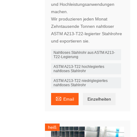
und Hochleistungsanwendungen
machen.
Wir produzieren jeden Monat
Zehntausende Tonnen nahtloser
ASTM A213-T22-legierter Stahlrohre
und exportieren sie.
Nahtloses Stahlrohr aus ASTM A213-
T22-Legierung
ASTM A213-T22 hochlegiertes
nahtloses Stahlrohr
ASTM A213-T22 niedriglegiertes
nahtloses Stahlrohr

Email
Einzelheiten
heiß