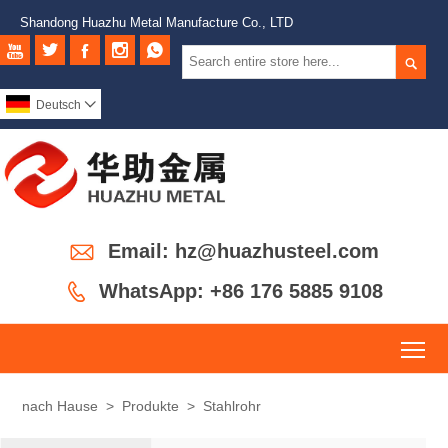
Shandong Huazhu Metal Manufacture Co., LTD






Deutsch


Email: hz@huazhusteel.com

WhatsApp: +86 176 5885 9108
To
nach Hause
>
Produkte
>
Stahlrohr