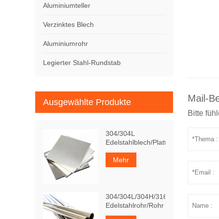
Aluminiumteller
Verzinktes Blech
Aluminiumrohr
Legierter Stahl-Rundstab
Mail-B
Ausgewählte Produkte
Bitte füh
304/304L
Edelstahlblech/Platte
Mehr
304/304L/304H/316Ti
Edelstahlrohr/Rohr