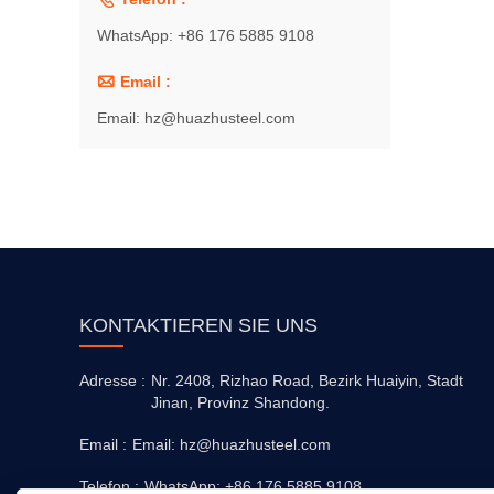
WhatsApp: +86 176 5885 9108

Email :
Email: hz@huazhusteel.com
KONTAKTIEREN SIE UNS
Adresse :
Nr. 2408, Rizhao Road, Bezirk Huaiyin, Stadt
Jinan, Provinz Shandong.
Email :
Email: hz@huazhusteel.com
Telefon :
WhatsApp: +86 176 5885 9108