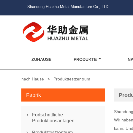
Shandong Huazhu Metal Manufacture Co., LTD
ZUHAUSE
PRODUKTE
N
nach Hause
>
Produkttestzentrum
Fabrik
Produ
Shandong M
Fortschrittliche

Wir haben
Produktionsanlagen
kann. Und
Produkttestzentrum
