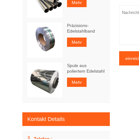
Mehr
Präzisions-
Edelstahlband
Mehr
einrei
Spule aus
poliertem Edelstahl
Mehr
Kontakt Details

Telefon :