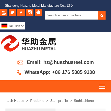
Shandong Huazhu Metal Manufacture Co., LTD






Deutsch


Email: hz@huazhusteel.com

WhatsApp: +86 176 5885 9108
To
nach Hause
>
Produkte
>
Stahlprofile
>
Stahlschiene