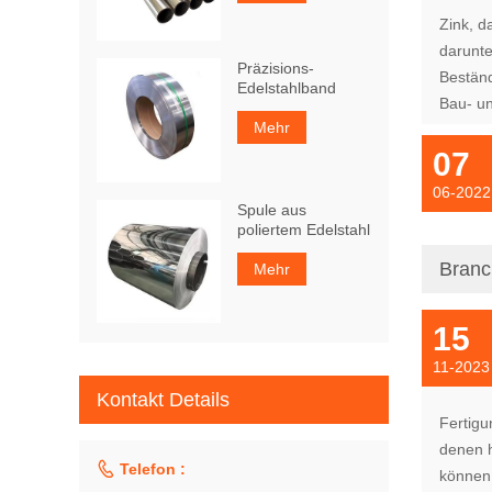
Zink, d
darunte
Präzisions-
Beständ
Edelstahlband
Bau- un
Mehr
07
06-2022
Spule aus
poliertem Edelstahl
Bran
Mehr
15
11-2023
Kontakt Details
Fertigu
denen h

Telefon :
können 