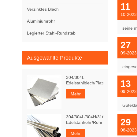
11
Verzinktes Blech
10-2023
Aluminiumrohr
seine m
Legierter Stahl-Rundstab
27
09-2023
Ausgewählte Produkte
eingese
304/304L
13
Edelstahlblech/Platte
09-2023
Mehr
Gütekl
304/304L/304H/316Ti
29
Edelstahlrohr/Rohr
08-2023
Mehr