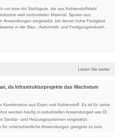
ch um eine Art Stahlspule, die aus Kohlenstoffstahl
industrie weit verbreiteten Material. Spulen aus
 in Anwendungen eingesetzt, bei denen hohe Festigkeit
elsweise in der Bau-, Automobil- und Fertigungsindustrie.
fischen Anforderungen der Anwendung in verschiedenen
lzt, kaltgewalzt oder verzinkt. Sie sind für ihre
barkeit und Formbarkeit bekannt, was sie zu einer
für eine Vielzahl von Anwendungen macht.
Lesen Sie weiter
 an, da Infrastrukturprojekte das Wachstum
ner Kombination aus Eisen und Kohlenstoff. Es ist für seine
rohre werden häufig in industriellen Anwendungen wie Öl
n Sanitär- und Heizungssystemen eingesetzt.
m für unterschiedliche Anwendungen geeignet zu sein.