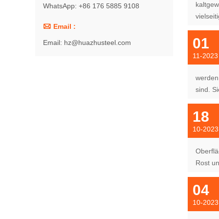
kaltgew
WhatsApp: +86 176 5885 9108
vielsei

Email :
01
Email: hz@huazhusteel.com
11-2023
werden 
sind. S
18
10-2023
Oberflä
Rost un
04
10-2023