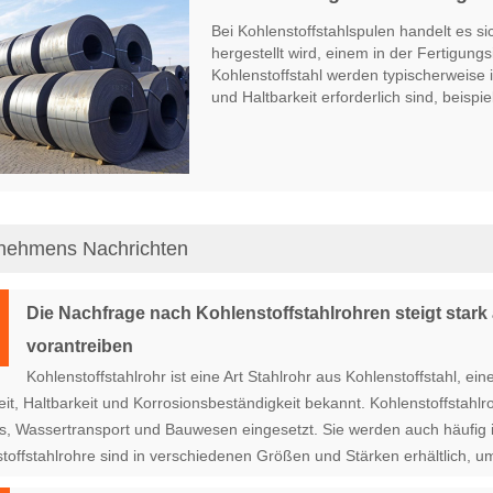
Bei Kohlenstoffstahlspulen handelt es si
hergestellt wird, einem in der Fertigungs
Kohlenstoffstahl werden typischerweise
und Haltbarkeit erforderlich sind, beispi
Diese Spulen können je nach den spezi
Formen verwendet werden, z. B. warmgewa
hervorragende Schweißbarkeit, Bearbeit
vielseitigen und kostengünstigen Wahl 
nehmens Nachrichten
Die Nachfrage nach Kohlenstoffstahlrohren steigt stark
vorantreiben
Kohlenstoffstahlrohr ist eine Art Stahlrohr aus Kohlenstoffstahl, ei
eit, Haltbarkeit und Korrosionsbeständigkeit bekannt. Kohlenstoffstahl
, Wassertransport und Bauwesen eingesetzt. Sie werden auch häufig i
toffstahlrohre sind in verschiedenen Größen und Stärken erhältlich, u