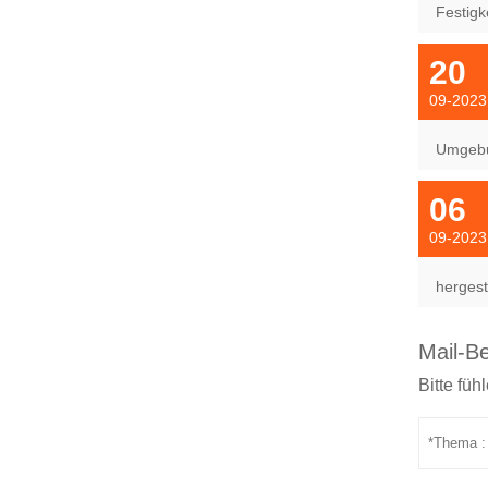
Festigk
20
09-2023
Umgebu
06
09-2023
hergest
Mail-B
Bitte füh