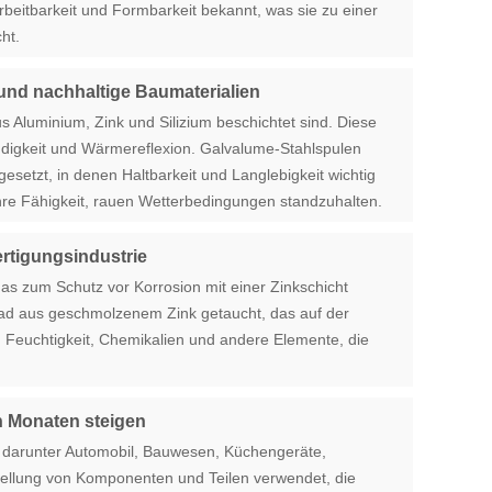
arbeitbarkeit und Formbarkeit bekannt, was sie zu einer
ht.
 und nachhaltige Baumaterialien
s Aluminium, Zink und Silizium beschichtet sind. Diese
ndigkeit und Wärmereflexion. Galvalume-Stahlspulen
etzt, in denen Haltbarkeit und Langlebigkeit wichtig
 ihre Fähigkeit, rauen Wetterbedingungen standzuhalten.
ertigungsindustrie
das zum Schutz vor Korrosion mit einer Zinkschicht
 Bad aus geschmolzenem Zink getaucht, das auf der
en Feuchtigkeit, Chemikalien und andere Elemente, die
n Monaten steigen
, darunter Automobil, Bauwesen, Küchengeräte,
stellung von Komponenten und Teilen verwendet, die