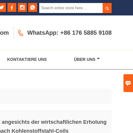





com

WhatsApp: +86 176 5885 9108
KONTAKTIERE UNS
ÜBER UNS

t angesichts der wirtschaftlichen Erholung
nach Kohlenstoffstahl-Coils