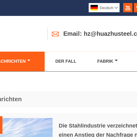

Deutsch


Email: hz@huazhusteel.
ACHRICHTEN
DER FALL
FABRIK
richten
Die Stahlindustrie verzeichne
einen Anstieg der Nachfrage 