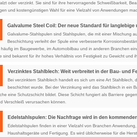
alzt oder verzinkt. Sie sind für ihre hervorragende Schweißbarkeit, Be
tigen und kostengünstigen Wahl für eine Vielzahl von Anwendungen mac
Galvalume Steel Coil: Der neue Standard für langlebige
Galvalume-Stahlspulen sind Stahlspulen, die mit einer Mischung au
Beschichtung verleiht der Spule eine verbesserte Korrosionsbestä
häufig im Baugewerbe, im Automobilbau und in anderen Branchen einges
ie sind bekannt für ihr hohes Verhältnis von Festigkeit zu Gewicht und
Verzinktes Stahlblech: Weit verbreitet in der Bau- und F
Bei verzinktem Stahlblech handelt es sich um eine Art Stahlblech, 
beschichtet wurde. Bei der Verzinkung wird das Stahlblech in ein
che eine Schutzschicht bildet. Diese Schicht fungiert als Barriere geg
d Verschleiß verursachen können.
Edelstahlspulen: Die Nachfrage wird in den kommende
Edelstahlspulen finden in einer Vielzahl von Branchen Anwendung
Haushaltsgeräte und Fertigung. Es wird üblicherweise für die Her