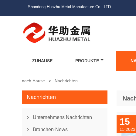
Shandong Huazhu Metal Manufacture Co., LTD
ZUHAUSE
PRODUKTE
N
nach Hause
>
Nachrichten
Nachrichten
Nach
Unternehmens Nachrichten

15
Branchen-News
11-2023
