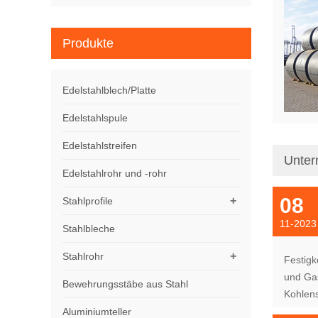
Produkte
Edelstahlblech/Platte
Edelstahlspule
Edelstahlstreifen
Unter
Edelstahlrohr und -rohr
08
+
Stahlprofile
11-2023
Stahlbleche
+
Stahlrohr
Festigk
und Gas
Bewehrungsstäbe aus Stahl
Kohlens
Aluminiumteller