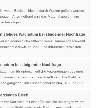
lt, wobei Edelstahlbleche durch Walzen geführt werden,
eugen. Anschließend wird das Material geglüht, um
zu beseitigen.
ein stetiges Wachstum bei steigender Nachfrage
lfe verschiedener Schweißtechniken zusammengeschweißt
trochemie sowie bei Bau- und Infrastrukturprojekten
Wachstum bei steigender Nachfrage
itäten, um für unterschiedliche Anwendungen geeignet
und können nahtlos oder geschweißt sein. Die Wahl der
 den gängigen Güteklassen gehören 304, 316 und 321.
verzinktes Blech
tz vor Korrosion mit einer Zinkschicht überzogen wurde.
auchen des Stahlblechs in ein Bad aus geschmolzenem