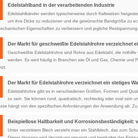
Edelstahlband in der verarbeitenden Industrie
Edelstahlbänder werden typischerweise durch Kaltwalzen hergestel
um ihre Dicke zu reduzieren und die gewünschte Bandgröße zu erz
echanischen Eigenschaften zu verbessern und jegliche Restspannung 
Der Markt für geschweißte Edelstahlrohre verzeichnet 
Geschweißte Edelstahlrohre sind Rohre aus Edelstahl, die mithi
werden. Es wird häufig in Branchen wie Öl und Gas, Chemie und Pe
tzt.
Der Markt für Edelstahlrohre verzeichnet ein stetiges 
Edelstahlrohre gibt es in verschiedenen Größen, Formen und Qual
zu sein. Sie können rund, quadratisch, rechteckig oder oval sein 
asse hängt von den spezifischen Anforderungen der Anwendung ab. Zu
Beispiellose Haltbarkeit und Korrosionsbeständigkeit: 
Unter verzinktem Blech versteht man ein Stahlblech, das zum Schu
Dieser Vorgang wird Verzinkung genannt und beinhaltet das Eint