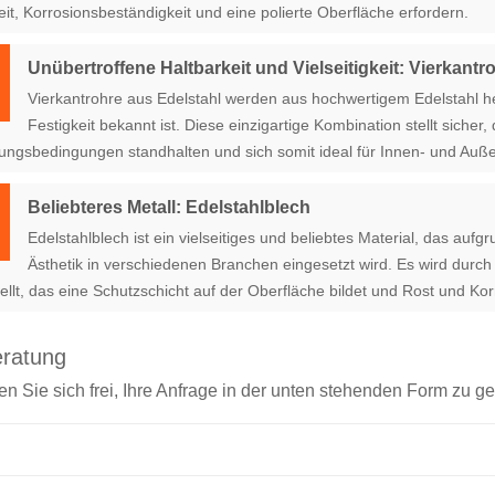
eit, Korrosionsbeständigkeit und eine polierte Oberfläche erfordern.
Unübertroffene Haltbarkeit und Vielseitigkeit: Vierkantr
Vierkantrohre aus Edelstahl werden aus hochwertigem Edelstahl her
Festigkeit bekannt ist. Diese einzigartige Kombination stellt sicher
ngsbedingungen standhalten und sich somit ideal für Innen- und Au
Beliebteres Metall: Edelstahlblech
Edelstahlblech ist ein vielseitiges und beliebtes Material, das aufg
Ästhetik in verschiedenen Branchen eingesetzt wird. Es wird dur
ellt, das eine Schutzschicht auf der Oberfläche bildet und Rost und Kor
eratung
len Sie sich frei, Ihre Anfrage in der unten stehenden Form zu g