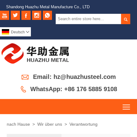
Shandong Huazhu Metal Manufacture Co., LTD






Deutsch


Email: hz@huazhusteel.com

WhatsApp: +86 176 5885 9108
To
nach Hause
>
Wir über uns
>
Verantwortung